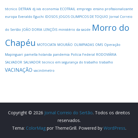
técnico
DETRAN
dj ivis
economia
ECOTRAIL
emprego
ensino profissionalizante
europa
Everaldo Eguchi
IDOSOS
JOGOS OLIMPICOS DE TOQUIO
Jornal Correio
Morro do
do Sertão
JOÃO DORIA
LENÇÓIS
ministério da saúde
Chapéu
MOTOCIATA
MOURÃO
OLIMPIADAS
OMS
Operação
Mapinguari
pamella holanda
pandemia
Polícia Federal
RODOVIÁRIA
SALVADOR
SALVADOR
tecnico em segurança do trabalho
trabalho
VACINAÇÃO
vacinômetro
Copyright © 2026
Jornal Correio do Sertão
. Todos os direitos
reservados.
Tema:
ColorMag
por ThemeGrill. Powered by
WordPress
.