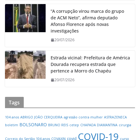
“A corrupção virou marca do grupo
de ACM Neto”, afirma deputado
Afonso Florence após novas
investigações
20/07/2026
Estrada vicinal: Prefeitura de América
Dourada recupera estrada que
pertence a Morro do Chapéu
20/07/2026
Tags
104 anos
ABRIGO JOÃO CERQUEIRA
agressão contra mulher
ASTRAZENECA
BOLSONARO
boletim
BRUNO REIS
cetep
CHAPADA DIAMANTINA
cirurgia
COVID-19
covid
Correio do Sertão 104 anos
COVAXIN
curso