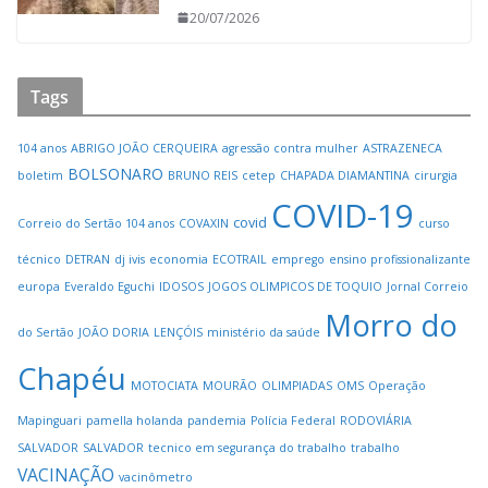
20/07/2026
Tags
104 anos
ABRIGO JOÃO CERQUEIRA
agressão contra mulher
ASTRAZENECA
BOLSONARO
boletim
BRUNO REIS
cetep
CHAPADA DIAMANTINA
cirurgia
COVID-19
covid
Correio do Sertão 104 anos
COVAXIN
curso
técnico
DETRAN
dj ivis
economia
ECOTRAIL
emprego
ensino profissionalizante
europa
Everaldo Eguchi
IDOSOS
JOGOS OLIMPICOS DE TOQUIO
Jornal Correio
Morro do
do Sertão
JOÃO DORIA
LENÇÓIS
ministério da saúde
Chapéu
MOTOCIATA
MOURÃO
OLIMPIADAS
OMS
Operação
Mapinguari
pamella holanda
pandemia
Polícia Federal
RODOVIÁRIA
SALVADOR
SALVADOR
tecnico em segurança do trabalho
trabalho
VACINAÇÃO
vacinômetro