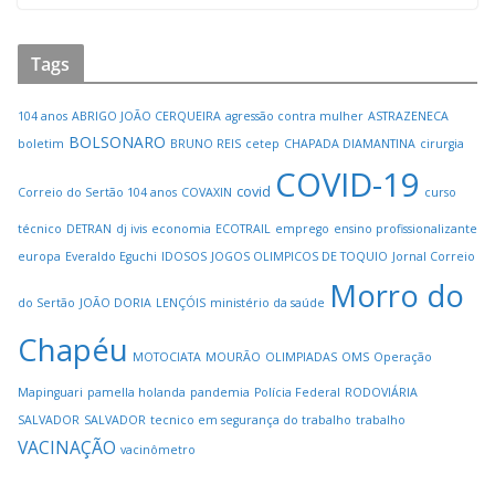
Tags
104 anos
ABRIGO JOÃO CERQUEIRA
agressão contra mulher
ASTRAZENECA
BOLSONARO
boletim
BRUNO REIS
cetep
CHAPADA DIAMANTINA
cirurgia
COVID-19
covid
Correio do Sertão 104 anos
COVAXIN
curso
técnico
DETRAN
dj ivis
economia
ECOTRAIL
emprego
ensino profissionalizante
europa
Everaldo Eguchi
IDOSOS
JOGOS OLIMPICOS DE TOQUIO
Jornal Correio
Morro do
do Sertão
JOÃO DORIA
LENÇÓIS
ministério da saúde
Chapéu
MOTOCIATA
MOURÃO
OLIMPIADAS
OMS
Operação
Mapinguari
pamella holanda
pandemia
Polícia Federal
RODOVIÁRIA
SALVADOR
SALVADOR
tecnico em segurança do trabalho
trabalho
VACINAÇÃO
vacinômetro