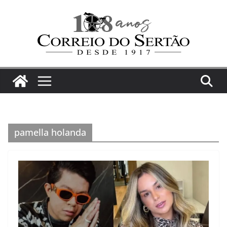
Pular
para
o
conteúdo
pamella holanda