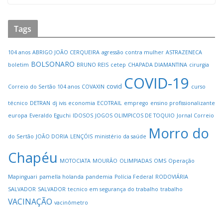
Tags
104 anos
ABRIGO JOÃO CERQUEIRA
agressão contra mulher
ASTRAZENECA
BOLSONARO
boletim
BRUNO REIS
cetep
CHAPADA DIAMANTINA
cirurgia
COVID-19
covid
Correio do Sertão 104 anos
COVAXIN
curso
técnico
DETRAN
dj ivis
economia
ECOTRAIL
emprego
ensino profissionalizante
europa
Everaldo Eguchi
IDOSOS
JOGOS OLIMPICOS DE TOQUIO
Jornal Correio
Morro do
do Sertão
JOÃO DORIA
LENÇÓIS
ministério da saúde
Chapéu
MOTOCIATA
MOURÃO
OLIMPIADAS
OMS
Operação
Mapinguari
pamella holanda
pandemia
Polícia Federal
RODOVIÁRIA
SALVADOR
SALVADOR
tecnico em segurança do trabalho
trabalho
VACINAÇÃO
vacinômetro