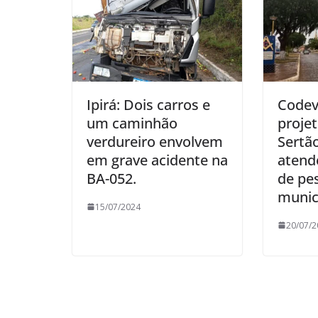
Ipirá: Dois carros e
Codev
um caminhão
proje
verdureiro envolvem
Sertã
em grave acidente na
atend
BA-052.
de pe
munic
15/07/2024
20/07/2