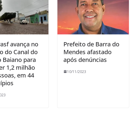
asf avança no
Prefeito de Barra do
to do Canal do
Mendes afastado
o Baiano para
após denúncias
er 1,2 milhão
10/11/2023
ssoas, em 44
ípios
023