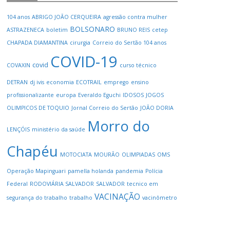
104 anos
ABRIGO JOÃO CERQUEIRA
agressão contra mulher
BOLSONARO
ASTRAZENECA
boletim
BRUNO REIS
cetep
CHAPADA DIAMANTINA
cirurgia
Correio do Sertão 104 anos
COVID-19
covid
COVAXIN
curso técnico
DETRAN
dj ivis
economia
ECOTRAIL
emprego
ensino
profissionalizante
europa
Everaldo Eguchi
IDOSOS
JOGOS
OLIMPICOS DE TOQUIO
Jornal Correio do Sertão
JOÃO DORIA
Morro do
LENÇÓIS
ministério da saúde
Chapéu
MOTOCIATA
MOURÃO
OLIMPIADAS
OMS
Operação Mapinguari
pamella holanda
pandemia
Polícia
Federal
RODOVIÁRIA SALVADOR
SALVADOR
tecnico em
VACINAÇÃO
segurança do trabalho
trabalho
vacinômetro