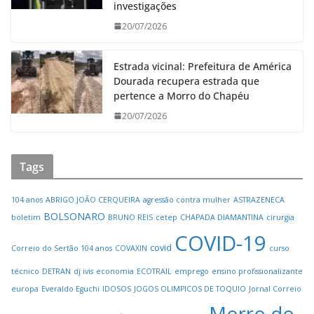
investigações
20/07/2026
Estrada vicinal: Prefeitura de América
Dourada recupera estrada que
pertence a Morro do Chapéu
20/07/2026
Tags
104 anos
ABRIGO JOÃO CERQUEIRA
agressão contra mulher
ASTRAZENECA
BOLSONARO
boletim
BRUNO REIS
cetep
CHAPADA DIAMANTINA
cirurgia
COVID-19
covid
Correio do Sertão 104 anos
COVAXIN
curso
técnico
DETRAN
dj ivis
economia
ECOTRAIL
emprego
ensino profissionalizante
europa
Everaldo Eguchi
IDOSOS
JOGOS OLIMPICOS DE TOQUIO
Jornal Correio
Morro do