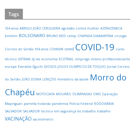
Tags
104 anos
ABRIGO JOÃO CERQUEIRA
agressão contra mulher
ASTRAZENECA
BOLSONARO
boletim
BRUNO REIS
cetep
CHAPADA DIAMANTINA
cirurgia
COVID-19
covid
Correio do Sertão 104 anos
COVAXIN
curso
técnico
DETRAN
dj ivis
economia
ECOTRAIL
emprego
ensino profissionalizante
europa
Everaldo Eguchi
IDOSOS
JOGOS OLIMPICOS DE TOQUIO
Jornal Correio
Morro do
do Sertão
JOÃO DORIA
LENÇÓIS
ministério da saúde
Chapéu
MOTOCIATA
MOURÃO
OLIMPIADAS
OMS
Operação
Mapinguari
pamella holanda
pandemia
Polícia Federal
RODOVIÁRIA
SALVADOR
SALVADOR
tecnico em segurança do trabalho
trabalho
VACINAÇÃO
vacinômetro