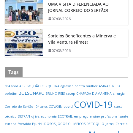
UMA VISITA DIFERENCIADA AO
JORNAL CORREIO DO SERTÃO!
07/08/2026
Sorteios Beneficentes a Minerva e
Vila Ventura Filmes!
07/08/2026
Tags
104 anos
ABRIGO JOÃO CERQUEIRA
agressão contra mulher
ASTRAZENECA
BOLSONARO
boletim
BRUNO REIS
cetep
CHAPADA DIAMANTINA
cirurgia
COVID-19
covid
Correio do Sertão 104 anos
COVAXIN
curso
técnico
DETRAN
dj ivis
economia
ECOTRAIL
emprego
ensino profissionalizante
europa
Everaldo Eguchi
IDOSOS
JOGOS OLIMPICOS DE TOQUIO
Jornal Correio