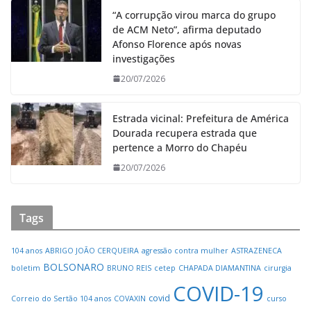
“A corrupção virou marca do grupo
de ACM Neto”, afirma deputado
Afonso Florence após novas
investigações
20/07/2026
Estrada vicinal: Prefeitura de América
Dourada recupera estrada que
pertence a Morro do Chapéu
20/07/2026
Tags
104 anos
ABRIGO JOÃO CERQUEIRA
agressão contra mulher
ASTRAZENECA
BOLSONARO
boletim
BRUNO REIS
cetep
CHAPADA DIAMANTINA
cirurgia
COVID-19
covid
Correio do Sertão 104 anos
COVAXIN
curso