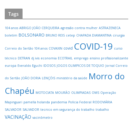
Tags
104 anos
ABRIGO JOÃO CERQUEIRA
agressão contra mulher
ASTRAZENECA
BOLSONARO
boletim
BRUNO REIS
cetep
CHAPADA DIAMANTINA
cirurgia
COVID-19
covid
Correio do Sertão 104 anos
COVAXIN
curso
técnico
DETRAN
dj ivis
economia
ECOTRAIL
emprego
ensino profissionalizante
europa
Everaldo Eguchi
IDOSOS
JOGOS OLIMPICOS DE TOQUIO
Jornal Correio
Morro do
do Sertão
JOÃO DORIA
LENÇÓIS
ministério da saúde
Chapéu
MOTOCIATA
MOURÃO
OLIMPIADAS
OMS
Operação
Mapinguari
pamella holanda
pandemia
Polícia Federal
RODOVIÁRIA
SALVADOR
SALVADOR
tecnico em segurança do trabalho
trabalho
VACINAÇÃO
vacinômetro