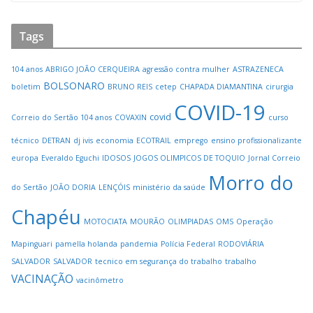
Tags
104 anos
ABRIGO JOÃO CERQUEIRA
agressão contra mulher
ASTRAZENECA
BOLSONARO
boletim
BRUNO REIS
cetep
CHAPADA DIAMANTINA
cirurgia
COVID-19
covid
Correio do Sertão 104 anos
COVAXIN
curso
técnico
DETRAN
dj ivis
economia
ECOTRAIL
emprego
ensino profissionalizante
europa
Everaldo Eguchi
IDOSOS
JOGOS OLIMPICOS DE TOQUIO
Jornal Correio
Morro do
do Sertão
JOÃO DORIA
LENÇÓIS
ministério da saúde
Chapéu
MOTOCIATA
MOURÃO
OLIMPIADAS
OMS
Operação
Mapinguari
pamella holanda
pandemia
Polícia Federal
RODOVIÁRIA
SALVADOR
SALVADOR
tecnico em segurança do trabalho
trabalho
VACINAÇÃO
vacinômetro