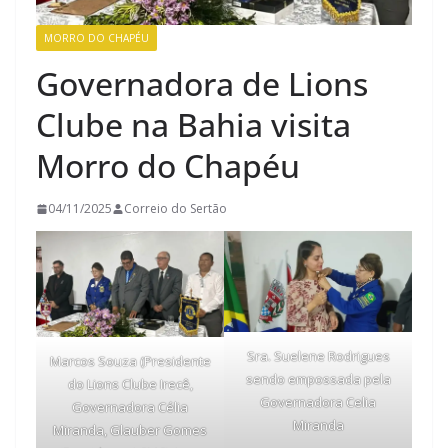
MORRO DO CHAPÉU
Governadora de Lions
Clube na Bahia visita
Morro do Chapéu
04/11/2025
Correio do Sertão
Sra. Suelene Rodrigues
Marcos Souza (Presidente
sendo empossada pela
do Lions Clube Irecê,
Governadora Celia
Governadora Célia
Miranda
Miranda, Glauber Gomes