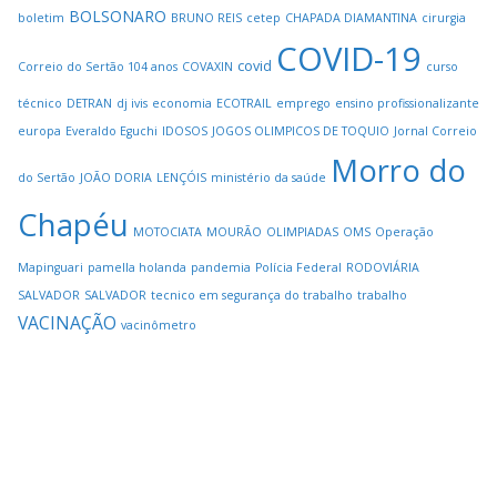
BOLSONARO
boletim
BRUNO REIS
cetep
CHAPADA DIAMANTINA
cirurgia
COVID-19
covid
Correio do Sertão 104 anos
COVAXIN
curso
técnico
DETRAN
dj ivis
economia
ECOTRAIL
emprego
ensino profissionalizante
europa
Everaldo Eguchi
IDOSOS
JOGOS OLIMPICOS DE TOQUIO
Jornal Correio
Morro do
do Sertão
JOÃO DORIA
LENÇÓIS
ministério da saúde
Chapéu
MOTOCIATA
MOURÃO
OLIMPIADAS
OMS
Operação
Mapinguari
pamella holanda
pandemia
Polícia Federal
RODOVIÁRIA
SALVADOR
SALVADOR
tecnico em segurança do trabalho
trabalho
VACINAÇÃO
vacinômetro