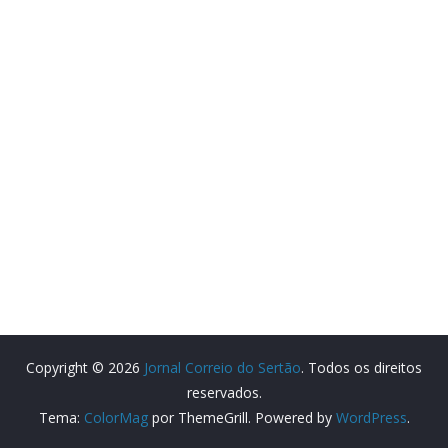
Copyright © 2026
Jornal Correio do Sertão
. Todos os direitos
reservados.
Tema:
ColorMag
por ThemeGrill. Powered by
WordPress
.