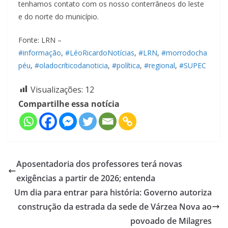
tenhamos contato com os nosso conterrâneos do leste
e do norte do município.
Fonte: LRN –
#informação
,
#LéoRicardoNotícias
,
#LRN
,
#morrodocha
péu
,
#oladocríticodanoticia
,
#política
,
#regional
,
#SUPEC
Visualizações:
12
Compartilhe essa notícia
Aposentadoria dos professores terá novas
exigências a partir de 2026; entenda
Um dia para entrar para história: Governo autoriza
construção da estrada da sede de Várzea Nova ao
povoado de Milagres