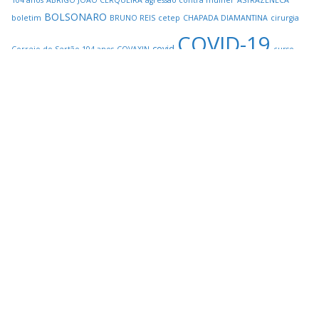
BOLSONARO
boletim
BRUNO REIS
cetep
CHAPADA DIAMANTINA
cirurgia
COVID-19
covid
Correio do Sertão 104 anos
COVAXIN
curso
técnico
DETRAN
dj ivis
economia
ECOTRAIL
emprego
ensino profissionalizante
europa
Everaldo Eguchi
IDOSOS
JOGOS OLIMPICOS DE TOQUIO
Jornal Correio
Morro do
do Sertão
JOÃO DORIA
LENÇÓIS
ministério da saúde
Chapéu
MOTOCIATA
MOURÃO
OLIMPIADAS
OMS
Operação
Mapinguari
pamella holanda
pandemia
Polícia Federal
RODOVIÁRIA
SALVADOR
SALVADOR
tecnico em segurança do trabalho
trabalho
VACINAÇÃO
vacinômetro
Copyright © 2026
Jornal Correio do Sertão
. Todos os direitos