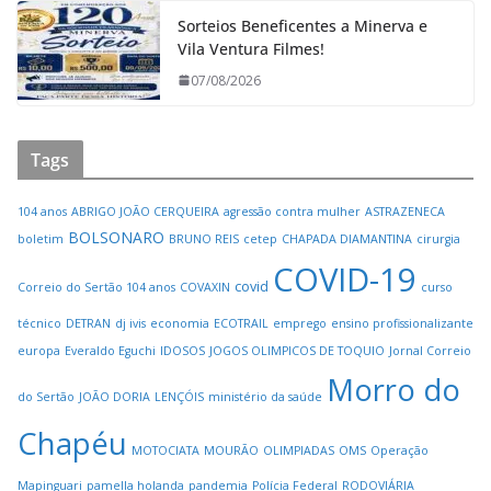
Sorteios Beneficentes a Minerva e
Vila Ventura Filmes!
07/08/2026
Tags
104 anos
ABRIGO JOÃO CERQUEIRA
agressão contra mulher
ASTRAZENECA
BOLSONARO
boletim
BRUNO REIS
cetep
CHAPADA DIAMANTINA
cirurgia
COVID-19
covid
Correio do Sertão 104 anos
COVAXIN
curso
técnico
DETRAN
dj ivis
economia
ECOTRAIL
emprego
ensino profissionalizante
europa
Everaldo Eguchi
IDOSOS
JOGOS OLIMPICOS DE TOQUIO
Jornal Correio
Morro do
do Sertão
JOÃO DORIA
LENÇÓIS
ministério da saúde
Chapéu
MOTOCIATA
MOURÃO
OLIMPIADAS
OMS
Operação
Mapinguari
pamella holanda
pandemia
Polícia Federal
RODOVIÁRIA