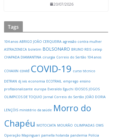
20/07/2026
Tags
104 anos
ABRIGO JOÃO CERQUEIRA
agressão contra mulher
BOLSONARO
ASTRAZENECA
boletim
BRUNO REIS
cetep
CHAPADA DIAMANTINA
cirurgia
Correio do Sertão 104 anos
COVID-19
covid
COVAXIN
curso técnico
DETRAN
dj ivis
economia
ECOTRAIL
emprego
ensino
profissionalizante
europa
Everaldo Eguchi
IDOSOS
JOGOS
OLIMPICOS DE TOQUIO
Jornal Correio do Sertão
JOÃO DORIA
Morro do
LENÇÓIS
ministério da saúde
Chapéu
MOTOCIATA
MOURÃO
OLIMPIADAS
OMS
Operação Mapinguari
pamella holanda
pandemia
Polícia