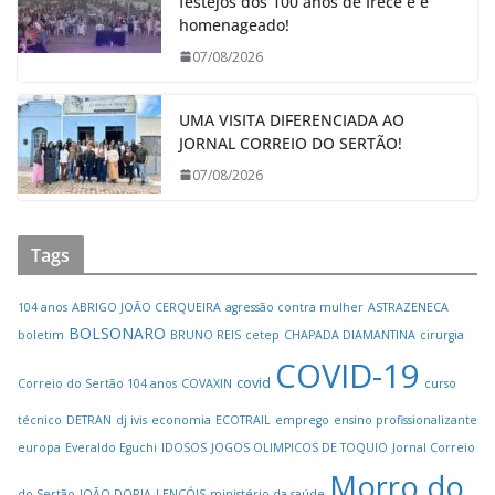
festejos dos 100 anos de Irecê e é
homenageado!
07/08/2026
UMA VISITA DIFERENCIADA AO
JORNAL CORREIO DO SERTÃO!
07/08/2026
Tags
104 anos
ABRIGO JOÃO CERQUEIRA
agressão contra mulher
ASTRAZENECA
BOLSONARO
boletim
BRUNO REIS
cetep
CHAPADA DIAMANTINA
cirurgia
COVID-19
covid
Correio do Sertão 104 anos
COVAXIN
curso
técnico
DETRAN
dj ivis
economia
ECOTRAIL
emprego
ensino profissionalizante
europa
Everaldo Eguchi
IDOSOS
JOGOS OLIMPICOS DE TOQUIO
Jornal Correio
Morro do
do Sertão
JOÃO DORIA
LENÇÓIS
ministério da saúde