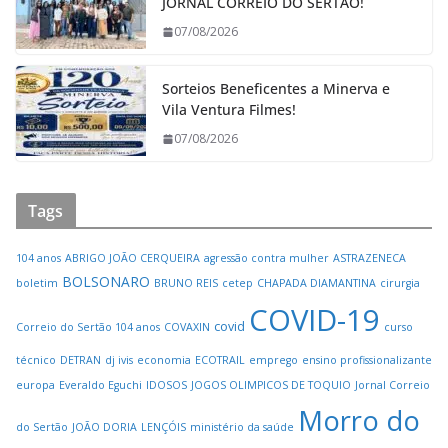
JORNAL CORREIO DO SERTÃO!
07/08/2026
Sorteios Beneficentes a Minerva e
Vila Ventura Filmes!
07/08/2026
Tags
104 anos
ABRIGO JOÃO CERQUEIRA
agressão contra mulher
ASTRAZENECA
BOLSONARO
boletim
BRUNO REIS
cetep
CHAPADA DIAMANTINA
cirurgia
COVID-19
covid
Correio do Sertão 104 anos
COVAXIN
curso
técnico
DETRAN
dj ivis
economia
ECOTRAIL
emprego
ensino profissionalizante
europa
Everaldo Eguchi
IDOSOS
JOGOS OLIMPICOS DE TOQUIO
Jornal Correio
Morro do
do Sertão
JOÃO DORIA
LENÇÓIS
ministério da saúde