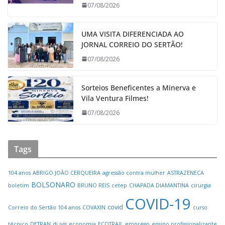
07/08/2026
UMA VISITA DIFERENCIADA AO
JORNAL CORREIO DO SERTÃO!
07/08/2026
Sorteios Beneficentes a Minerva e
Vila Ventura Filmes!
07/08/2026
Tags
104 anos
ABRIGO JOÃO CERQUEIRA
agressão contra mulher
ASTRAZENECA
BOLSONARO
boletim
BRUNO REIS
cetep
CHAPADA DIAMANTINA
cirurgia
COVID-19
covid
Correio do Sertão 104 anos
COVAXIN
curso
técnico
DETRAN
dj ivis
economia
ECOTRAIL
emprego
ensino profissionalizante