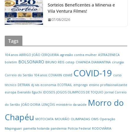
Sorteios Beneficentes a Minerva e
Vila Ventura Filmes!
07/08/2026
Tags
104 anos
ABRIGO JOÃO CERQUEIRA
agressão contra mulher
ASTRAZENECA
BOLSONARO
boletim
BRUNO REIS
cetep
CHAPADA DIAMANTINA
cirurgia
COVID-19
covid
Correio do Sertão 104 anos
COVAXIN
curso
técnico
DETRAN
dj ivis
economia
ECOTRAIL
emprego
ensino profissionalizante
europa
Everaldo Eguchi
IDOSOS
JOGOS OLIMPICOS DE TOQUIO
Jornal Correio
Morro do
do Sertão
JOÃO DORIA
LENÇÓIS
ministério da saúde
Chapéu
MOTOCIATA
MOURÃO
OLIMPIADAS
OMS
Operação
Mapinguari
pamella holanda
pandemia
Polícia Federal
RODOVIÁRIA