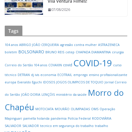
Vila Ventura Filmes!
07/08/2026
Tags
104 anos
ABRIGO JOÃO CERQUEIRA
agressão contra mulher
ASTRAZENECA
BOLSONARO
boletim
BRUNO REIS
cetep
CHAPADA DIAMANTINA
cirurgia
COVID-19
covid
Correio do Sertão 104 anos
COVAXIN
curso
técnico
DETRAN
dj ivis
economia
ECOTRAIL
emprego
ensino profissionalizante
europa
Everaldo Eguchi
IDOSOS
JOGOS OLIMPICOS DE TOQUIO
Jornal Correio
Morro do
do Sertão
JOÃO DORIA
LENÇÓIS
ministério da saúde
Chapéu
MOTOCIATA
MOURÃO
OLIMPIADAS
OMS
Operação
Mapinguari
pamella holanda
pandemia
Polícia Federal
RODOVIÁRIA
SALVADOR
SALVADOR
tecnico em segurança do trabalho
trabalho