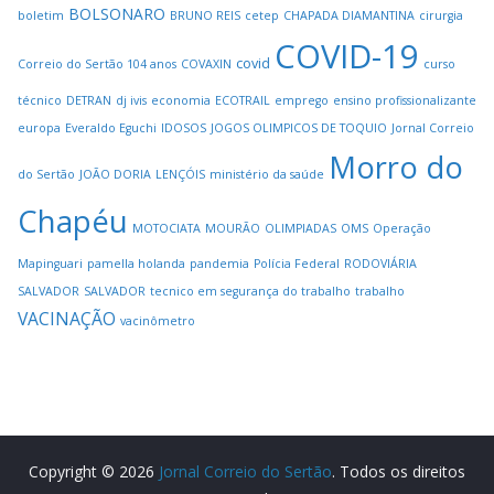
BOLSONARO
boletim
BRUNO REIS
cetep
CHAPADA DIAMANTINA
cirurgia
COVID-19
covid
Correio do Sertão 104 anos
COVAXIN
curso
técnico
DETRAN
dj ivis
economia
ECOTRAIL
emprego
ensino profissionalizante
europa
Everaldo Eguchi
IDOSOS
JOGOS OLIMPICOS DE TOQUIO
Jornal Correio
Morro do
do Sertão
JOÃO DORIA
LENÇÓIS
ministério da saúde
Chapéu
MOTOCIATA
MOURÃO
OLIMPIADAS
OMS
Operação
Mapinguari
pamella holanda
pandemia
Polícia Federal
RODOVIÁRIA
SALVADOR
SALVADOR
tecnico em segurança do trabalho
trabalho
VACINAÇÃO
vacinômetro
Copyright © 2026
Jornal Correio do Sertão
. Todos os direitos