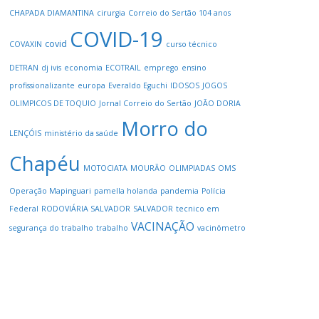
CHAPADA DIAMANTINA
cirurgia
Correio do Sertão 104 anos
COVID-19
covid
COVAXIN
curso técnico
DETRAN
dj ivis
economia
ECOTRAIL
emprego
ensino
profissionalizante
europa
Everaldo Eguchi
IDOSOS
JOGOS
OLIMPICOS DE TOQUIO
Jornal Correio do Sertão
JOÃO DORIA
Morro do
LENÇÓIS
ministério da saúde
Chapéu
MOTOCIATA
MOURÃO
OLIMPIADAS
OMS
Operação Mapinguari
pamella holanda
pandemia
Polícia
Federal
RODOVIÁRIA SALVADOR
SALVADOR
tecnico em
VACINAÇÃO
segurança do trabalho
trabalho
vacinômetro