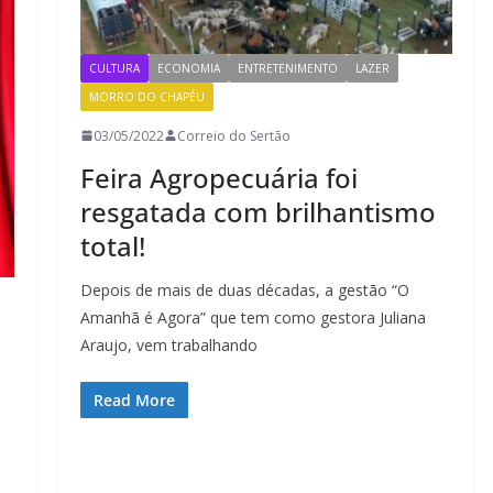
CULTURA
ECONOMIA
ENTRETENIMENTO
LAZER
MORRO DO CHAPÉU
03/05/2022
Correio do Sertão
Feira Agropecuária foi
resgatada com brilhantismo
total!
Depois de mais de duas décadas, a gestão “O
Amanhã é Agora” que tem como gestora Juliana
Araujo, vem trabalhando
Read More