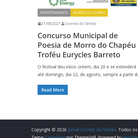
ENTRETENIMENTO
MORRO DO CHAPÉU
21/08/2021
Correio do Sertão
Concurso Municipal de
Poesia de Morro do Chapéu 
Troféu Eurycles Barreto
O festival deu início ontem, dia 20 e se estenderá
até domingo, dia 22, de agosto, sempre a partir d
Read More
Copyright © 2026
Jornal Correio do Sertão
. Todos os 
Tema:
ColorMag
por ThemeGrill. Powered by
WordPr