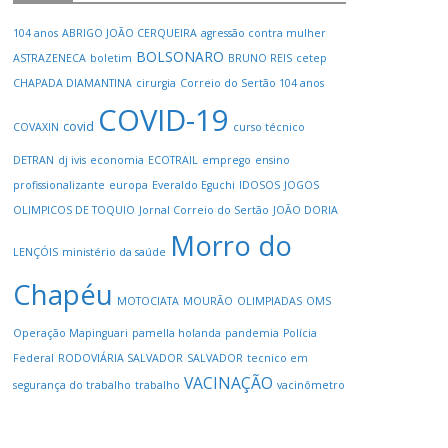
104 anos
ABRIGO JOÃO CERQUEIRA
agressão contra mulher
BOLSONARO
ASTRAZENECA
boletim
BRUNO REIS
cetep
CHAPADA DIAMANTINA
cirurgia
Correio do Sertão 104 anos
COVID-19
covid
COVAXIN
curso técnico
DETRAN
dj ivis
economia
ECOTRAIL
emprego
ensino
profissionalizante
europa
Everaldo Eguchi
IDOSOS
JOGOS
OLIMPICOS DE TOQUIO
Jornal Correio do Sertão
JOÃO DORIA
Morro do
LENÇÓIS
ministério da saúde
Chapéu
MOTOCIATA
MOURÃO
OLIMPIADAS
OMS
Operação Mapinguari
pamella holanda
pandemia
Polícia
Federal
RODOVIÁRIA SALVADOR
SALVADOR
tecnico em
VACINAÇÃO
segurança do trabalho
trabalho
vacinômetro