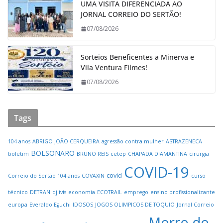
UMA VISITA DIFERENCIADA AO
JORNAL CORREIO DO SERTÃO!
07/08/2026
Sorteios Beneficentes a Minerva e
Vila Ventura Filmes!
07/08/2026
Tags
104 anos
ABRIGO JOÃO CERQUEIRA
agressão contra mulher
ASTRAZENECA
BOLSONARO
boletim
BRUNO REIS
cetep
CHAPADA DIAMANTINA
cirurgia
COVID-19
covid
Correio do Sertão 104 anos
COVAXIN
curso
técnico
DETRAN
dj ivis
economia
ECOTRAIL
emprego
ensino profissionalizante
europa
Everaldo Eguchi
IDOSOS
JOGOS OLIMPICOS DE TOQUIO
Jornal Correio
Morro do