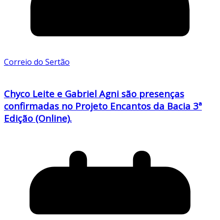
Correio do Sertão
Chyco Leite e Gabriel Agni são presenças
confirmadas no Projeto Encantos da Bacia 3ª
Edição (Online).