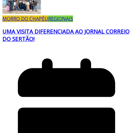
MORRO DO CHAPÉU
REGIONAIS
UMA VISITA DIFERENCIADA AO JORNAL CORREIO
DO SERTÃO!