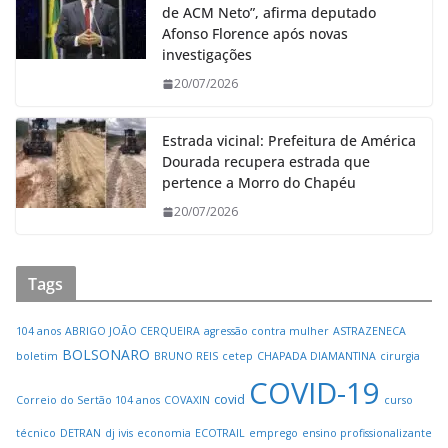
de ACM Neto”, afirma deputado
Afonso Florence após novas
investigações
20/07/2026
Estrada vicinal: Prefeitura de América
Dourada recupera estrada que
pertence a Morro do Chapéu
20/07/2026
Tags
104 anos
ABRIGO JOÃO CERQUEIRA
agressão contra mulher
ASTRAZENECA
BOLSONARO
boletim
BRUNO REIS
cetep
CHAPADA DIAMANTINA
cirurgia
COVID-19
covid
Correio do Sertão 104 anos
COVAXIN
curso
técnico
DETRAN
dj ivis
economia
ECOTRAIL
emprego
ensino profissionalizante