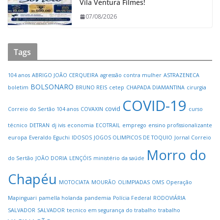
Vila Ventura Filmes!
07/08/2026
Tags
104 anos
ABRIGO JOÃO CERQUEIRA
agressão contra mulher
ASTRAZENECA
BOLSONARO
boletim
BRUNO REIS
cetep
CHAPADA DIAMANTINA
cirurgia
COVID-19
covid
Correio do Sertão 104 anos
COVAXIN
curso
técnico
DETRAN
dj ivis
economia
ECOTRAIL
emprego
ensino profissionalizante
europa
Everaldo Eguchi
IDOSOS
JOGOS OLIMPICOS DE TOQUIO
Jornal Correio
Morro do
do Sertão
JOÃO DORIA
LENÇÓIS
ministério da saúde
Chapéu
MOTOCIATA
MOURÃO
OLIMPIADAS
OMS
Operação
Mapinguari
pamella holanda
pandemia
Polícia Federal
RODOVIÁRIA
SALVADOR
SALVADOR
tecnico em segurança do trabalho
trabalho