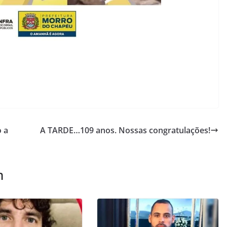
o a
A TARDE…109 anos. Nossas congratulações!
m