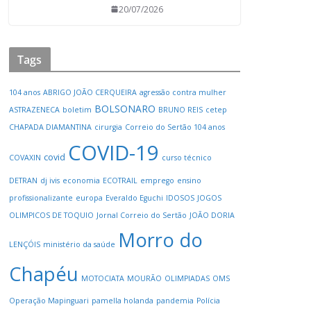
20/07/2026
Tags
104 anos
ABRIGO JOÃO CERQUEIRA
agressão contra mulher
BOLSONARO
ASTRAZENECA
boletim
BRUNO REIS
cetep
CHAPADA DIAMANTINA
cirurgia
Correio do Sertão 104 anos
COVID-19
covid
COVAXIN
curso técnico
DETRAN
dj ivis
economia
ECOTRAIL
emprego
ensino
profissionalizante
europa
Everaldo Eguchi
IDOSOS
JOGOS
OLIMPICOS DE TOQUIO
Jornal Correio do Sertão
JOÃO DORIA
Morro do
LENÇÓIS
ministério da saúde
Chapéu
MOTOCIATA
MOURÃO
OLIMPIADAS
OMS
Operação Mapinguari
pamella holanda
pandemia
Polícia