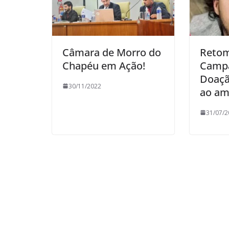
Câmara de Morro do
Retom
Chapéu em Ação!
Camp
Doaçã
30/11/2022
ao am
31/07/2