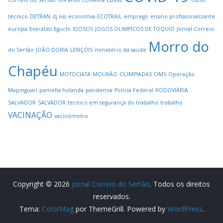
técnico
DETRAN
dj ivis
economia
ECOTRAIL
emprego
ensino profissionalizante
europa
Everaldo Eguchi
IDOSOS
JOGOS OLIMPICOS DE TOQUIO
Jornal Correio
Morro do
do Sertão
JOÃO DORIA
LENÇÓIS
ministério da saúde
Chapéu
MOTOCIATA
MOURÃO
OLIMPIADAS
OMS
Operação
Mapinguari
pamella holanda
pandemia
Polícia Federal
RODOVIÁRIA
SALVADOR
SALVADOR
tecnico em segurança do trabalho
trabalho
VACINAÇÃO
vacinômetro
Copyright © 2026
Jornal Correio do Sertão
. Todos os direitos
reservados.
Tema:
ColorMag
por ThemeGrill. Powered by
WordPress
.