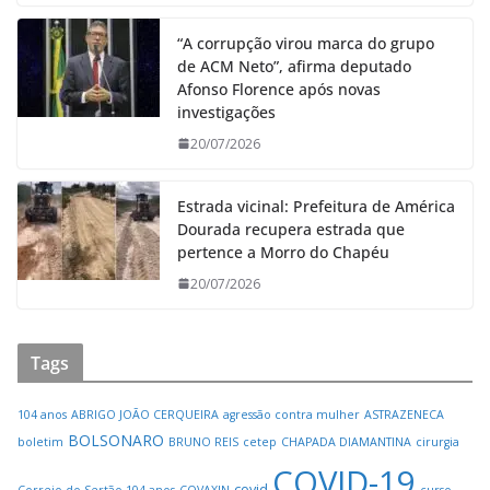
“A corrupção virou marca do grupo
de ACM Neto”, afirma deputado
Afonso Florence após novas
investigações
20/07/2026
Estrada vicinal: Prefeitura de América
Dourada recupera estrada que
pertence a Morro do Chapéu
20/07/2026
Tags
104 anos
ABRIGO JOÃO CERQUEIRA
agressão contra mulher
ASTRAZENECA
BOLSONARO
boletim
BRUNO REIS
cetep
CHAPADA DIAMANTINA
cirurgia
COVID-19
covid
Correio do Sertão 104 anos
COVAXIN
curso