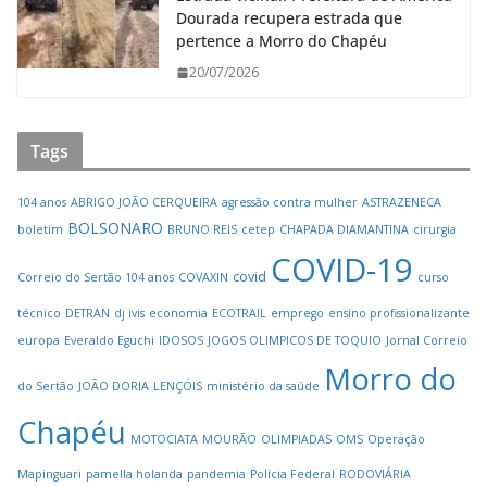
Dourada recupera estrada que
pertence a Morro do Chapéu
20/07/2026
Tags
104 anos
ABRIGO JOÃO CERQUEIRA
agressão contra mulher
ASTRAZENECA
BOLSONARO
boletim
BRUNO REIS
cetep
CHAPADA DIAMANTINA
cirurgia
COVID-19
covid
Correio do Sertão 104 anos
COVAXIN
curso
técnico
DETRAN
dj ivis
economia
ECOTRAIL
emprego
ensino profissionalizante
europa
Everaldo Eguchi
IDOSOS
JOGOS OLIMPICOS DE TOQUIO
Jornal Correio
Morro do
do Sertão
JOÃO DORIA
LENÇÓIS
ministério da saúde
Chapéu
MOTOCIATA
MOURÃO
OLIMPIADAS
OMS
Operação
Mapinguari
pamella holanda
pandemia
Polícia Federal
RODOVIÁRIA