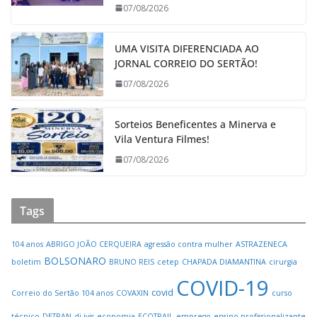
07/08/2026
UMA VISITA DIFERENCIADA AO
JORNAL CORREIO DO SERTÃO!
07/08/2026
Sorteios Beneficentes a Minerva e
Vila Ventura Filmes!
07/08/2026
Tags
104 anos
ABRIGO JOÃO CERQUEIRA
agressão contra mulher
ASTRAZENECA
BOLSONARO
boletim
BRUNO REIS
cetep
CHAPADA DIAMANTINA
cirurgia
COVID-19
covid
Correio do Sertão 104 anos
COVAXIN
curso
técnico
DETRAN
dj ivis
economia
ECOTRAIL
emprego
ensino profissionalizante