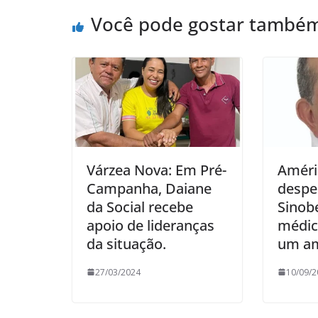
Você pode gostar també
Várzea Nova: Em Pré-
Améri
Campanha, Daiane
despe
da Social recebe
Sinob
apoio de lideranças
médico
da situação.
um am
27/03/2024
10/09/2