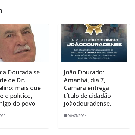
m
ca Dourada se
João Dourado:
de de Dr.
Amanhã, dia 7,
elino: mais que
Câmara entrega
 e político,
título de cidadão
igo do povo.
Joãodouradense.
025
06/05/2024