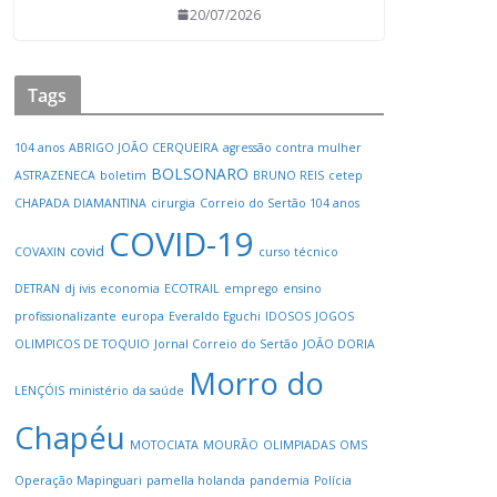
20/07/2026
Tags
104 anos
ABRIGO JOÃO CERQUEIRA
agressão contra mulher
BOLSONARO
ASTRAZENECA
boletim
BRUNO REIS
cetep
CHAPADA DIAMANTINA
cirurgia
Correio do Sertão 104 anos
COVID-19
covid
COVAXIN
curso técnico
DETRAN
dj ivis
economia
ECOTRAIL
emprego
ensino
profissionalizante
europa
Everaldo Eguchi
IDOSOS
JOGOS
OLIMPICOS DE TOQUIO
Jornal Correio do Sertão
JOÃO DORIA
Morro do
LENÇÓIS
ministério da saúde
Chapéu
MOTOCIATA
MOURÃO
OLIMPIADAS
OMS
Operação Mapinguari
pamella holanda
pandemia
Polícia