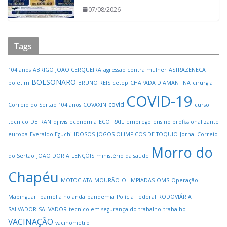
07/08/2026
Tags
104 anos
ABRIGO JOÃO CERQUEIRA
agressão contra mulher
ASTRAZENECA
BOLSONARO
boletim
BRUNO REIS
cetep
CHAPADA DIAMANTINA
cirurgia
COVID-19
covid
Correio do Sertão 104 anos
COVAXIN
curso
técnico
DETRAN
dj ivis
economia
ECOTRAIL
emprego
ensino profissionalizante
europa
Everaldo Eguchi
IDOSOS
JOGOS OLIMPICOS DE TOQUIO
Jornal Correio
Morro do
do Sertão
JOÃO DORIA
LENÇÓIS
ministério da saúde
Chapéu
MOTOCIATA
MOURÃO
OLIMPIADAS
OMS
Operação
Mapinguari
pamella holanda
pandemia
Polícia Federal
RODOVIÁRIA
SALVADOR
SALVADOR
tecnico em segurança do trabalho
trabalho
VACINAÇÃO
vacinômetro