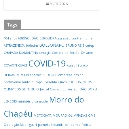
20/07/2026
Tags
104 anos
ABRIGO JOÃO CERQUEIRA
agressão contra mulher
BOLSONARO
ASTRAZENECA
boletim
BRUNO REIS
cetep
CHAPADA DIAMANTINA
cirurgia
Correio do Sertão 104 anos
COVID-19
covid
COVAXIN
curso técnico
DETRAN
dj ivis
economia
ECOTRAIL
emprego
ensino
profissionalizante
europa
Everaldo Eguchi
IDOSOS
JOGOS
OLIMPICOS DE TOQUIO
Jornal Correio do Sertão
JOÃO DORIA
Morro do
LENÇÓIS
ministério da saúde
Chapéu
MOTOCIATA
MOURÃO
OLIMPIADAS
OMS
Operação Mapinguari
pamella holanda
pandemia
Polícia