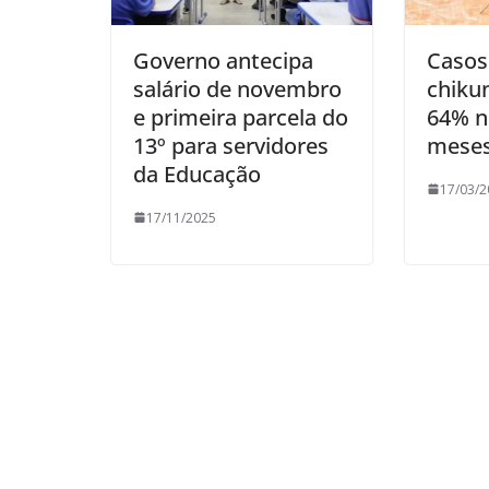
Governo antecipa
Casos
salário de novembro
chiku
e primeira parcela do
64% n
13º para servidores
meses
da Educação
17/03/2
17/11/2025