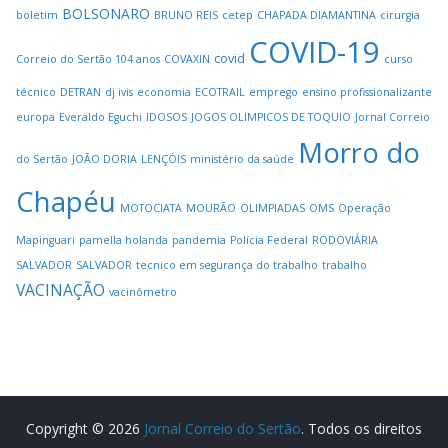
BOLSONARO
boletim
BRUNO REIS
cetep
CHAPADA DIAMANTINA
cirurgia
COVID-19
covid
Correio do Sertão 104 anos
COVAXIN
curso
técnico
DETRAN
dj ivis
economia
ECOTRAIL
emprego
ensino profissionalizante
europa
Everaldo Eguchi
IDOSOS
JOGOS OLIMPICOS DE TOQUIO
Jornal Correio
Morro do
do Sertão
JOÃO DORIA
LENÇÓIS
ministério da saúde
Chapéu
MOTOCIATA
MOURÃO
OLIMPIADAS
OMS
Operação
Mapinguari
pamella holanda
pandemia
Polícia Federal
RODOVIÁRIA
SALVADOR
SALVADOR
tecnico em segurança do trabalho
trabalho
VACINAÇÃO
vacinômetro
Copyright © 2026
Jornal Correio do Sertão
. Todos os direitos